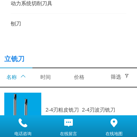
动力系统切削刀具
刨刀
立铣刀
筛选
时间
价格
名称
2-4刃粗皮铣刀 2-4刃波刃铣刀
电话咨询
在线留言
在线地图